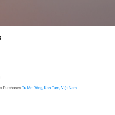
Chuyển đến nội dung chính
g
eo Purchases
Tu Mơ Rông, Kon Tum, Việt Nam